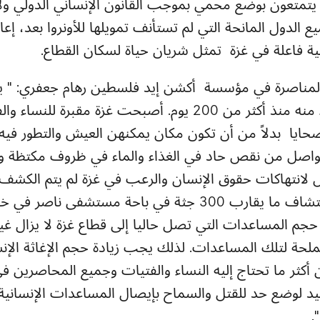
ية يتمتعون بوضع محمي بموجب القانون الإنساني الدولي ول
الدول المانحة التي لم تستأنف تمويلها للأونروا بعد، إعا
نية فاعلة في غزة تمثل شريان حياة لسكان القطاع.
لمناصرة في مؤسسة أكشن إيد فلسطين رهام جعفري: " ي
كابوسًا لا يمكنهم الاستيقاظ منه منذ أكثر من 200 يوم. أصبحت غز
حايا بدلاً من أن تكون مكان يمكنهن العيش والتطور فيه،. 
اصل من نقص حاد في الغذاء والماء في ظروف مكتظة و
 لانتهاكات حقوق الإنسان والرعب في غزة لم يتم الكشف 
روعتنا التقارير الأخيرة عن اكتشاف ما يقارب 300 جثة في باحة
حجم المساعدات التي تصل حاليا إلى قطاع غزة لا يزال غي
ملحة لتلك المساعدات. لذلك يجب زيادة حجم الإغاثة الإن
 أكثر ما تحتاج إليه النساء والفتيات وجميع المحاصرين ف
وحيد لوضع حد للقتل والسماح بإيصال المساعدات الإنسانية
.