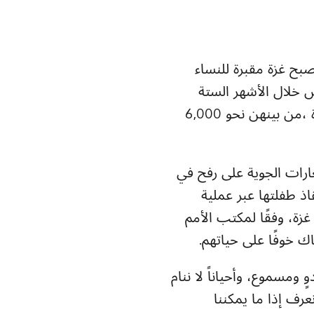
بح غزة مقبرة للنساء
لأنسانية، حيث تم قتل ما يزيد على 34 ألف شخص خلال الأشهر الستة
والنصف الماضية، 70% منهم هم من النساء والأطفال تم قتل 10,000 امرأة في غزة ،من بينهن نحو 6,000
دمار. تم قتل ما لا يقل عن 18 طفلاً خلال الغارات الجوية على رفح في
اذ طفلتها عبر عملية
زة، وفقًا لمكتب الأمم
 خوفًا على حياتهم.
مسموع، وأحياناً لا ننام
عرف إذا ما يمكننا