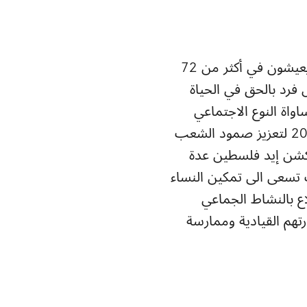
مؤسسة آكشن إيد الدولية هي إتحاد عالمي تعمل مع ما يزيد على 41 مليون شخص يعيشون في أكثر من 72
 فرد بالحق في الحياة
اواة النوع الاجتماعي
وإستئصال الفقر. باشرت مؤسسة أكشن إيد-فلسطين عملها في فلسطين في عام 2007 لتعزيز صمود الشعب
 أكشن إيد فلسطين عدة
 تسعى الى تمكين النساء
ع بالنشاط الجماعي
تهم القيادية وممارسة