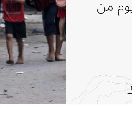
تيات بعد 200 يوم من
Sha
wit
LinkedI