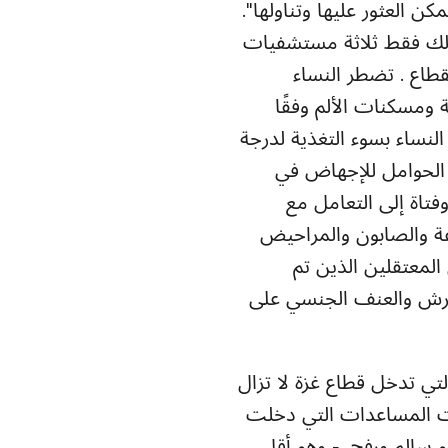
كن العثور عليها وتناولها".
بطرق فريدة خلال الـ 200 يوم الماضية. هنالك فقط ثلاثة مستشفيات
بشكل جزئي في القطاع . تضطر النساء
 ومسكنات الألم وفقًا
لنساء بسوء التغذية لدرجة
 الحوامل للإجهاض في
 نتيجة لسوء التغذية. تضطر ما يقدر بنحو 690,000 امرأة وفتاة إلى التعامل مع
فة والصابون والمراحيض
المعتقلين الذين تم
تحرش والعنف الجنسي على
تي تدخل قطاع غزة لا تزال
نات المساعدات التي دخلت