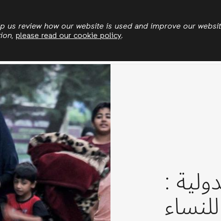
Skip
to
elp us review how our website is used and improve our websi
tion,
please read our cookie policy
.
main
rgencies
Land and climate
Politics and economi
content
ساء يحملن أطفالهن
من القصف الإسرائيلي في
ولية :
رع مدينة غزة (أ.ف.ب)
لنساء