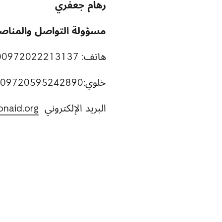
رهام جعفري
مسؤولة التواصل والمنا
هاتف: 00972022213137
خلوي:009720595242890
البريد الإلكتروني
onaid.org