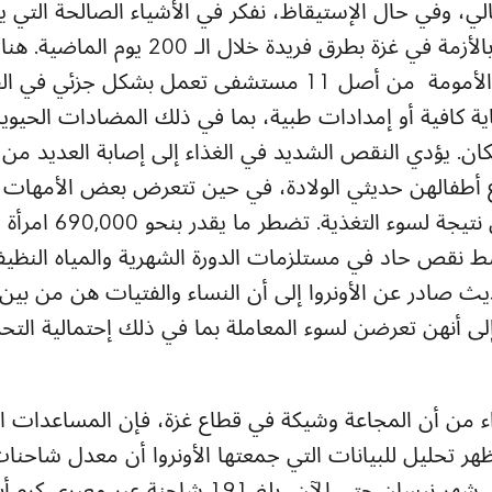
تالي، وفي حال الإستيقاظ، نفكر في الأشياء الصالحة التي يم
لقد تأثرت النساء والفتيات بالأزمة في غزة 
قادرة حاليًا على توفير رعاية الأمومة من أصل 11 مستشفى تعمل 
اية كافية أو إمدادات طبية، بما في ذلك المضادات الحيوية
ن. يؤدي النقص الشديد في الغذاء إلى إصابة العديد من ا
ع أطفالهن حديثي الولادة، في حين تتعرض بعض الأمهات
وقت متأخر جدًا من حملهن
ط نقص حاد في مستلزمات الدورة الشهرية والمياه النظي
ث صادر عن الأونروا إلى أن النساء والفتيات هن من بين 
إلى أنهن تعرضن لسوء المعاملة بما في ذلك إحتمالية ال
اء من أن المجاعة وشيكة في قطاع غزة، فإن المساعدات ال
ظهر تحليل للبيانات التي جمعتها الأونروا أن معدل شاح