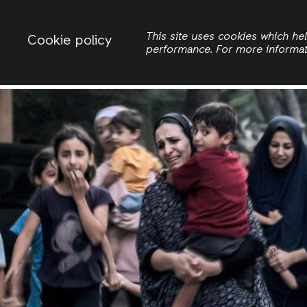
Change country
ACTIONAID PALESTINE
This site uses cookies which h
Cookie policy
performance. For more informa
Search
Home
Eme