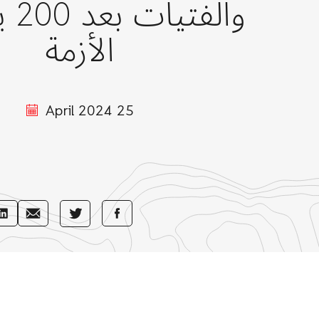
والف
الأزمة
25 April 2024
re
Share
Share
Share
h
with
with
with
n
E-
Facebook
Twitter
Mail