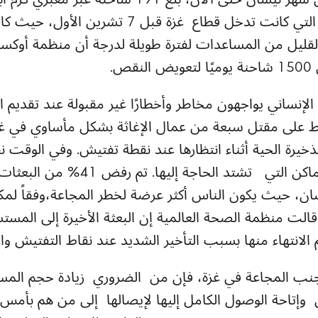
قطاع غزة بشكل يومي خلال شهر نيسان حتى الآن، بلغ 1
القليل من المساعدات لفترة طويلة لدرجة أن منظمة أوكسف
ص.
 الإنساني يواجهون مخاطر وأخطارًا غير مقبولة عند تقديم 
قط على مقتل سبعة من عمال الإغاثة بشكل مأساوي في غا
خيرة الحية أثناء انتظارها عند نقطة تفتيش. وفي الوقت 
ممنوعة من الوصول إلى الأماكن التي تش
فترة ما بين 6 و12 نيسان، حيث يكون الناس أكثر عرضة لخطر المجاعة،وف
قالت منظمة الصحة العالمية إن البعثة الأخيرة إلى الم
انتهاء منها بسبب التأخير الشديد عند نقاط التفتيش وال
جنب المجاعة في غزة، فإن من الضروري زيادة حجم المساع
إتاحة الوصول الكامل إليها لإيصالها إلى من هم بأمس ال