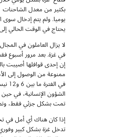
يوميا. ولم يتم إدخال سوى 
يحتاج في الوقت الحالي إلى 1500 شاحنة يوميًا لتعويض النق
لا يزال العاملون في المجال
في غزة. بعد مرور أسبوع ف
إن إحدى قوافلها أصيبت بالذ
في ال
الشؤون الإنسانية، في حين 
تمت بشكل جزئي فقط، وتم ال
إذا كان هناك أي أمل في ت
تدخل غزة بشكل كبير وفوري و