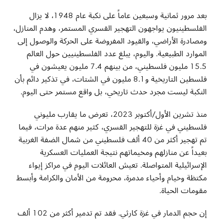
بعد مرور ثمانية وسبعين عاماً على نكبة عام 1948، لا يزال
الفلسطينيون يواجهون التهجير القسري المستمر، وهدم المنازل،
ومصادرة الأراضي، والقيود المفروضة على الحركة والوصول إلى
الموارد الطبيعية. واليوم، يبلغ عدد الفلسطينيين حول العالم
15.5 مليون فلسطيني، من بينهم 7.4 مليون يعيشون في
فلسطين التاريخية و8.1 مليون في الشتات، في تذكير دائم بأن
النكبة ليست مجرد حدث تاريخي، بل واقع مستمر حتى اليوم
.
منذ تشرين الأول/أكتوبر 2023، تعرض ما يقارب مليوني
فلسطيني في غزة للتهجير القسري، كثير منهم عدة مرات، فيما
تم تهجير أكثر من 40 ألف فلسطيني من شمال الضفة الغربية
بعيداً عن منازلهم ومخيماتهم نتيجة العمليات العسكرية
الإسرائيلية المتواصلة. تعيش العائلات اليوم في مراكز إيواء
مكتظة وخيام وأحياء مدمرة، محرومة من الأمان والكرامة وأبسط
مقومات الحياة
.
إن حجم الدمار في غزة كارثي. فقد تم تدمير أكثر من 102 ألف