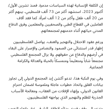
إن الكلفة الإنسانية لهذه السياسات مدمرة. فمنذ تشرين الأول/
أكتوبر 2023، استشهد أكثر من 73 ألف فلسطيني، بينهم أكثر
من 20 ألف طفل وأكثر من 12 ألف امرأة. كما فقد آلاف
العاملين في القطاع الطبي والصحفيين والمعلمين وفرق الدفاع
المدني حياتهم أثناء خدمتهم لمجتمعاتهم
.
ورغم عقود الاحتلال والتهجير والعنف، يواصل الفلسطينيون
إظهار قدر استثنائي من الصمود والتضامن والإصرار على البقاء
في أرضهم والدفاع عن حقوقهم. ولا يزال المجتمع الفلسطيني
مجتمعاً شاباً ومتعليماً ومتمسكاً بالحياة والعدالة والكرامة
الجماعية
.
وفي يوم النكبة هذا، تدعو آكشن إيد المجتمع الدولي إلى تجاوز
بيانات القلق واتخاذ خطوات عاجلة وملموسة لضمان احترام
القانون الدولي، وإنهاء الإفلات من العقاب، ومعالجة الأسباب
الجذرية للظلم والتهجير الذي يواجهه الفلسطينيون
.
وندعو إلى وقف فوري ودائم لإطلاق النار في غزة، وإنهاء التهجير