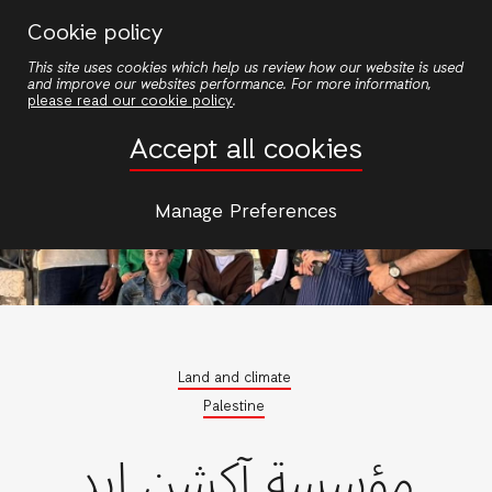
Skip
Cookie policy
to
This site uses cookies which help us review how our website is used
main
and improve our websites performance. For more information,
content
please read our cookie policy
.
Accept all cookies
Manage Preferences
Land and climate
Palestine
مؤسسة آكشن إيد