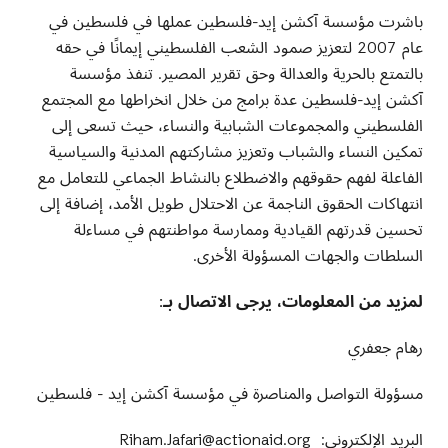
باشرت مؤسسة آكشن إيد-فلسطين عملها في فلسطين في
عام 2007 لتعزيز صمود الشعب الفلسطيني إيمانًا في حقه
بالتمتع بالحرية والعدالة وحق تقرير المصير. تنفذ مؤسسة
آكشن إيد-فلسطين عدة برامج من خلال انخراطها مع المجتمع
الفلسطيني والمجموعات الشبابية والنساء، حيث تسعى إلى
تمكين النساء والشباب وتعزيز مشاركتهم المدنية والسياسية
الفاعلة لفهم حقوقهم والاضطلاع بالنشاط الجماعي للتعامل مع
انتهاكات الحقوق الناجمة عن الاحتلال طويل الأمد، إضافة إلى
تحسين قدرتهم القيادية وممارسة مواطنتهم في مساءلة
السلطات والجهات المسؤولة الأخرى
.
لمزيد من المعلومات، يرجى الاتصال بـ
:
رهام جعفري
مسؤولة التواصل والمناصرة في مؤسسة آكشن إيد - فلسطين
البريد الإلكتروني
:
Riham.Jafari@actionaid.org