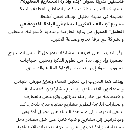
فلسطين تدريبًا بعنوان
"
بدء وإدارة المشاريع الصغيرة
"
،
يستهدف التدريب 25 سيدة من المناطق المغلقة والبلدة
القديمة في مدينة الخليل، وذلك ضمن أنشطة
مشروع
"
بسالة - تمكين النساء في البلدة القديمة في
الخليل"
الممول من وزارة الخارجية والتجارة الأسترالية، بالتعاون
والشراكة مع غرفة تجارة وصناعة الخليل
.
يركّز التدريب على تعريف المشاركات بمراحل تأسيس المشاريع
الصغيرة وإدارتها، بدءًا من تطوير الفكرة وتحليل احتياجات
السوق، وصولًا إلى التخطيط والإدارة المالية والتسويق
.
يهدف هذا التدريب إلى تمكين النساء وتعزيز دورهن القيادي
وإستقلالهن الاقتصادي وتوسيع مشاركتهن الاقتصادية
والاجتماعية من خلال بناء قدراتهن وتزويدهن بالمعارف
والمهارات اللازمة لتطوير مشاريع صغيرة مدرّة للدخل
.
كما
يسعى
التدريب إلى مساعدة النساء على تحويل أفكارهن
ومبادراتهن إلى مشاريع واقعية قادرة على خلق مصادر دخل
مستدامة وزيادة قدرتهن على مواجهة التحديات الاجتماعية