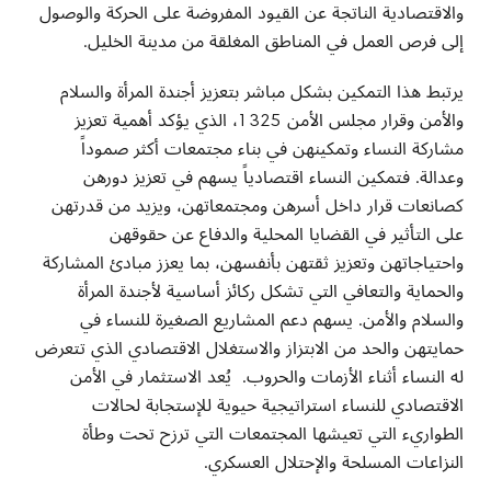
والاقتصادية الناتجة عن القيود المفروضة على الحركة والوصول
إلى فرص العمل في المناطق المغلقة من مدينة الخليل.
يرتبط هذا التمكين بشكل مباشر بتعزيز أجندة المرأة والسلام
والأمن وقرار مجلس الأمن 1325، الذي يؤكد أهمية تعزيز
مشاركة النساء وتمكينهن في بناء مجتمعات أكثر صموداً
وعدالة. فتمكين النساء اقتصادياً يسهم في تعزيز دورهن
كصانعات قرار داخل أسرهن ومجتمعاتهن، ويزيد من قدرتهن
على التأثير في القضايا المحلية والدفاع عن حقوقهن
واحتياجاتهن وتعزيز ثقتهن بأنفسهن، بما يعزز مبادئ المشاركة
والحماية والتعافي التي تشكل ركائز أساسية لأجندة المرأة
والسلام والأمن. يسهم دعم المشاريع الصغيرة للنساء في
حمايتهن والحد من الابتزاز والاستغلال الاقتصادي الذي تتعرض
له النساء أثناء الأزمات والحروب. يُعد الاستثمار في الأمن
الاقتصادي للنساء استراتيجية حيوية للإستجابة لحالات
الطواريء التي تعيشها المجتمعات التي ترزح تحت وطأة
النزاعات المسلحة والإحتلال العسكري.