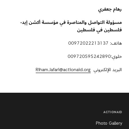
رهام جعفري
مسؤولة التواصل والمناصرة في مؤسسة أكشن إيد-
فلسطين في فلسطين
هاتف: 00972022213137
خلوي:009720595242890
البريد الإلكتروني
Riham.Jafari@actionaid.org
ACTIONAID
Photo Gallery