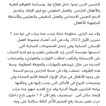
النازحين الذين نزحوا داخل قطاع غزة، ومساعدة الطواقم الطبية
والأطفال النازحين والعمل التطوعي مع فرق الإنقاذ وتقديم
الدعم النفسي الاجتماعي والعمل التثقيفي والتعليمي والأنشطة
الترفيهية للأطفال.
ولاء عبد الباري، متطوعة شابة نزحت عدة مرات في غزة منذ 7
تشرين الأول 2023. ولاء هي أحد أعضاء مجموعة العمل
الإنساني الشبابية وهي إحدى المجموعات الشبابية التي
اسستها مؤسسة آكشن إيد فلسطين لتعزيز ودعم قدرة الشباب
على الاستجابة والتأهب لحالات الكوارث والطواريء والصدمات
الجديدة من خلال تزويدهم بالمهارات والمعرفة المطلوبة. وسط
هذه الظروف، نشطت ولاء في خدمة النازحين ورسم البسمة
على وجوه الأطفال في مراكز الإيواء التابعة للأمم المتحدة وفي
ومخيمات النزوح في الأماكن التي نزحت إليها هي وعائلتها.
يواجه النازحون ظروفاً كارثية وقد نزح العديد منهم عدة مرات
لإيجاد مكان آمن . تستضيف رفح الآن 1.9 مليون نازح داخليًا،
حيث تعتبر مدينة رفح المخيم الأكثر كثافة سكانية على وجه