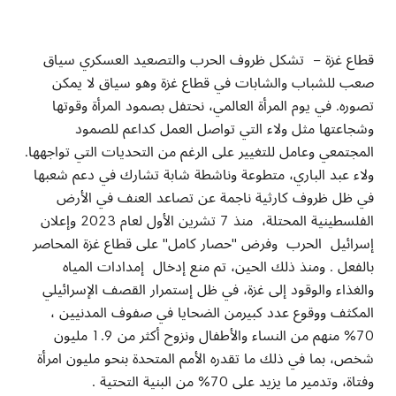
Mail
قطاع غزة – تشكل ظروف الحرب والتصعيد العسكري سياق
صعب للشباب والشابات في قطاع غزة وهو سياق لا يمكن
تصوره. في يوم المرأة العالمي، نحتفل بصمود المرأة وقوتها
وشجاعتها مثل ولاء التي تواصل العمل كداعم للصمود
المجتمعي وعامل للتغيير على الرغم من التحديات التي تواجهها.
ولاء عبد الباري، متطوعة وناشطة شابة تشارك في دعم شعبها
في ظل ظروف كارثية ناجمة عن تصاعد العنف في الأرض
الفلسطينية المحتلة، منذ 7 تشرين الأول لعام 2023 وإعلان
إسرائيل الحرب وفرض "حصار كامل" على قطاع غزة المحاصر
بالفعل . ومنذ ذلك الحين، تم منع إدخال إمدادات المياه
والغذاء والوقود إلى غزة، في ظل إستمرار القصف الإسرائيلي
المكثف ووقوع عدد كبيرمن الضحايا في صفوف المدنيين ،
70% منهم من النساء والأطفال ونزوح أكثر من 1.9 مليون
شخص، بما في ذلك ما تقدره الأمم المتحدة بنحو مليون امرأة
وفتاة، وتدمير ما يزيد على 70% من البنية التحتية .