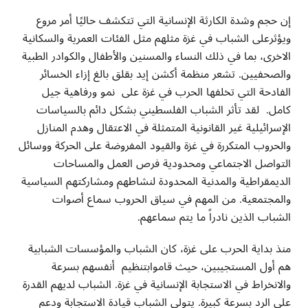
إن حجم وشدة الكارثة الإنسانية التي تتكشف حاليًا أمر مروع
ويؤثرعلى الشباب في غزة مثلهم مثل الفئات العمرية والسكانية
الاخرى، بما في ذلك النساء والمسنين والأطفال والكوادر الطبية
والصحفيين. تشعر منظمة أكشن إيد بقلق بالغ إزاء الخسائر
الفادحة التي تخلفها الحرب في غزة على نمو ورفاهية جيل
كامل. لقد تأثر الشباب الفلسطيني بشكل دائم بالسياسات
الإسرائيلية غير القانونية المتمثلة في الاعتقال وهدم المنازل
والحروب المتكررة في غزة والقيود المفروضة على الحركة ووسائل
التواصل الاجتماعي ومحدودية فرص العمل والمساحات
الديمقراطية والمدنية المحدودة لنشاطهم ومشاركتهم السياسية
والمجتمعية. من المهم في سياق الحروب سماع أصوات
الشباب الذين نادراً ما يتم سماعهم.
منذ بداية الحرب على غزة، كان الشباب والمؤسسات الشبابية
هم أول المستجيبين، حيث قاموابتنظيم أنفسهم بسرعة
والانخراط في الاستجابة الإنسانية في غزة. الشباب لديهم القدرة
على الرد بسرعة كبيرة. يتولى الشباب قيادة الاستجابة ودعم