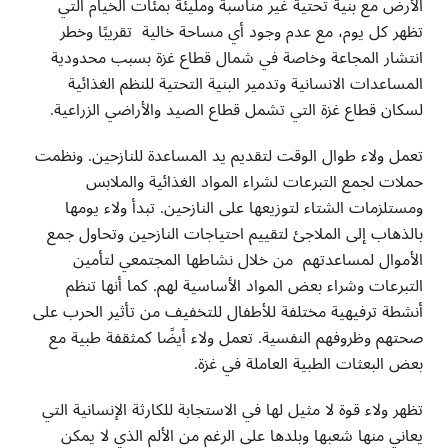
الأرض مع بنية تحتية غير مناسبة ومليئة بمئات الخيام التي
تظهر كل يوم، مع عدم وجود أي مساحة خالية تقريبًا وخطر
انتشار المجاعة وخاصة في شمال قطاع غزة بسبب محدودية
المساعدات الانسانية وتدمير البنية التحتية للنظم الغذائية
لسكان قطاع غزة التي تشمل قطاع الصيد والأراضي الزراعية.
تعمل ولاء طوال الوقت لتقديم يد المساعدة للنازحين. ونظمت
حملات لجمع التبرعات لشراء المواد الغذائية والملابس
ومستلزمات الشتاء لتوزيعها على النازحين. تبدأ ولاء يومها
بالذهاب إلى الملاجئ لتقييم احتياجات النازحين وتحاول جمع
الأموال لمساعدتهم من خلال نشاطها المجتمعي لتأمين
التبرعات وشراء بعض المواد الأساسية لهم. كما أنها تنظم
أنشطة ترفيهية مختلفة للأطفال للتخفيف من تأثير الحرب على
صحتهم وظروفهم النفسية. تعمل ولاء أيضًا كمثقفة طبية مع
بعض البعثات الطبية العاملة في غزة.
تظهر ولاء قوة لا مثيل لها في الاستجابة للكارثة الإنسانية التي
يعاني منها شعبها وبلدها على الرغم من الألم الذي لا يمكن