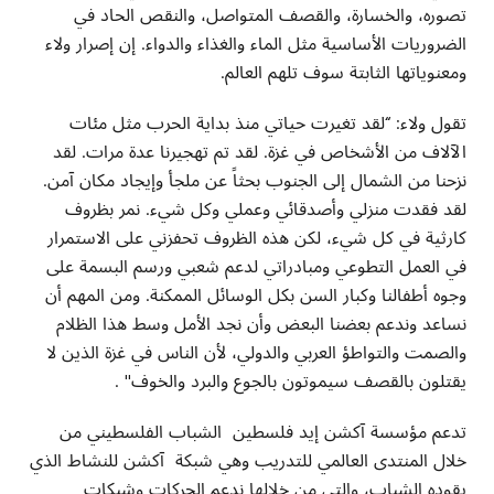
تصوره، والخسارة، والقصف المتواصل، والنقص الحاد في
الضروريات الأساسية مثل الماء والغذاء والدواء. إن إصرار ولاء
ومعنوياتها الثابتة سوف تلهم العالم.
تقول ولاء: “لقد تغيرت حياتي منذ بداية الحرب مثل مئات
الآلاف من الأشخاص في غزة. لقد تم تهجيرنا عدة مرات. لقد
نزحنا من الشمال إلى الجنوب بحثاً عن ملجأ وإيجاد مكان آمن.
لقد فقدت منزلي وأصدقائي وعملي وكل شيء. نمر بظروف
كارثية في كل شيء، لكن هذه الظروف تحفزني على الاستمرار
في العمل التطوعي ومبادراتي لدعم شعبي ورسم البسمة على
وجوه أطفالنا وكبار السن بكل الوسائل الممكنة. ومن المهم أن
نساعد وندعم بعضنا البعض وأن نجد الأمل وسط هذا الظلام
والصمت والتواطؤ العربي والدولي، لأن الناس في غزة الذين لا
يقتلون بالقصف سيموتون بالجوع والبرد والخوف" .
تدعم مؤسسة آكشن إيد فلسطين الشباب الفلسطيني من
خلال المنتدى العالمي للتدريب وهي شبكة آكشن للنشاط الذي
يقوده الشباب، والتي من خلالها ندعم الحركات وشبكات