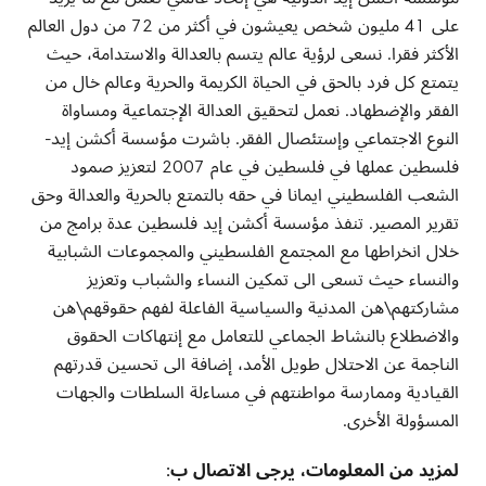
على 41 مليون شخص يعيشون في أكثر من 72 من دول العالم
الأكثر فقرا. نسعى لرؤية عالم يتسم بالعدالة والاستدامة، حيث
يتمتع كل فرد بالحق في الحياة الكريمة والحرية وعالم خال من
الفقر والإضطهاد. نعمل لتحقيق العدالة الإجتماعية ومساواة
النوع الاجتماعي وإستئصال الفقر. باشرت مؤسسة أكشن إيد-
فلسطين عملها في فلسطين في عام 2007 لتعزيز صمود
الشعب الفلسطيني ايمانا في حقه بالتمتع بالحرية والعدالة وحق
تقرير المصير. تنفذ مؤسسة أكشن إيد فلسطين عدة برامج من
خلال انخراطها مع المجتمع الفلسطيني والمجموعات الشبابية
والنساء حيث تسعى الى تمكين النساء والشباب وتعزيز
مشاركتهم\هن المدنية والسياسية الفاعلة لفهم حقوقهم\هن
والاضطلاع بالنشاط الجماعي للتعامل مع إنتهاكات الحقوق
الناجمة عن الاحتلال طويل الأمد، إضافة الى تحسين قدرتهم
القيادية وممارسة مواطنتهم في مساءلة السلطات والجهات
المسؤولة الأخرى.
لمزيد من المعلومات، يرجى الاتصال ب: